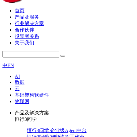
首页
产品及服务
行业解决方案
合作伙伴
投资者关系
关于我们
中
EN
AI
数据
云
基础架构软硬件
物联网
产品及解决方案
恒行3问学
恒行3问学 企业级Agent中台
恒行3问学 智能流程工作台