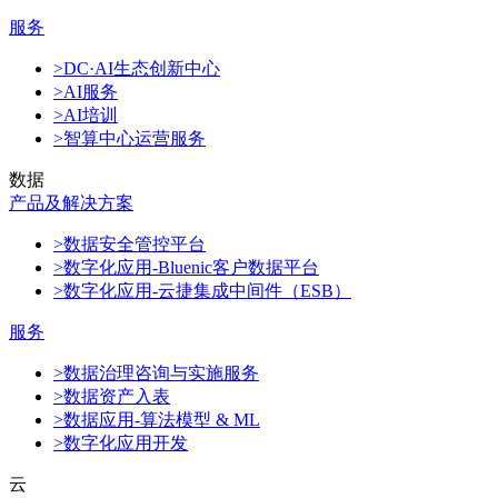
服务
>DC·AI生态创新中心
>AI服务
>AI培训
>智算中心运营服务
数据
产品及解决方案
>数据安全管控平台
>数字化应用-Bluenic客户数据平台
>数字化应用-云捷集成中间件（ESB）
服务
>数据治理咨询与实施服务
>数据资产入表
>数据应用-算法模型 & ML
>数字化应用开发
云